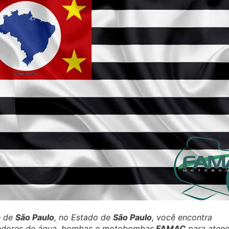
e de
São Paulo
, no Estado de
São Paulo
, você encontra
zadores de água, bombas e motobombas
FAMAC
para atend