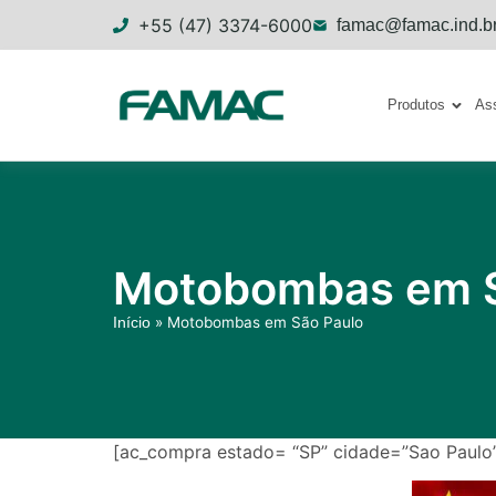
+55 (47) 3374-6000
famac@famac.ind.b
Produtos
Ass
Motobombas em S
»
Motobombas em São Paulo
Início
[ac_compra estado= “SP” cidade=”Sao Paulo