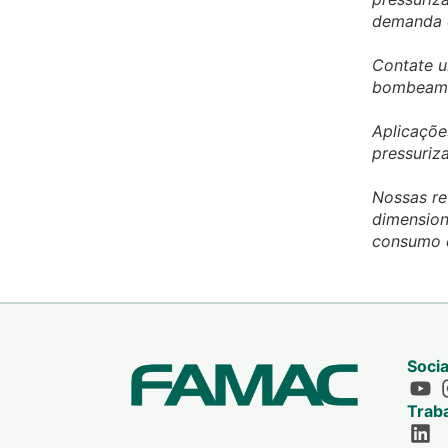
demanda c
Contate u
bombeame
Aplicaçõe
pressuriz
Nossas re
dimension
consumo d
Socia
Trab