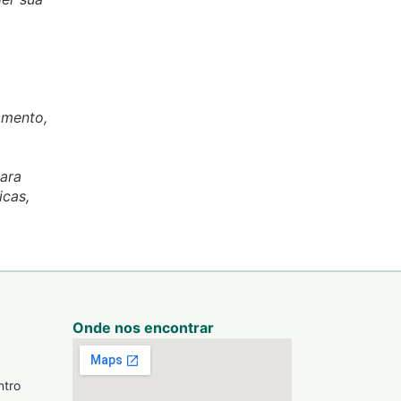
amento,
ara
icas,
Onde nos encontrar
ntro