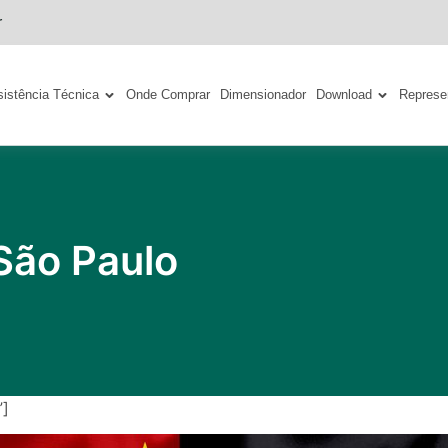
r
istência Técnica
Onde Comprar
Dimensionador
Download
Represe
ão Paulo
”]